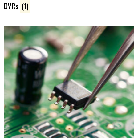
DVRs
(1)