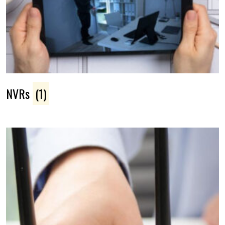
NVRs
(1)