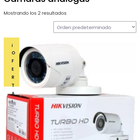
Mostrando los 2 resultados
¡
O
F
E
R
T
A
!